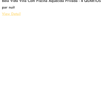
Bela Vista Villa Com Piscina Aquecida Privada - 4 QUARTOS
par nuit
View Detail